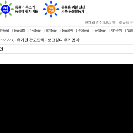
현재회원수 8,929 명
오늘방문자 :
반려동물
동물실험
야생동물
모피동물
동물오락
수생동물
농장동물
채식주의
일반
doned dog - 유기견 광고만화 / 보고싶다 우리엄마!
연