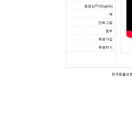
동영상TV(English)
책
만화그림
첨부
회원가입
후원하기
한국동물보호연합(Ko