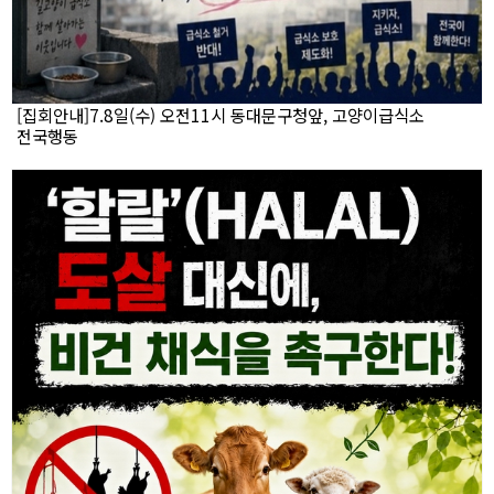
[집회안내]7.8일(수) 오전11시 동대문구청앞, 고양이급식소
전국행동