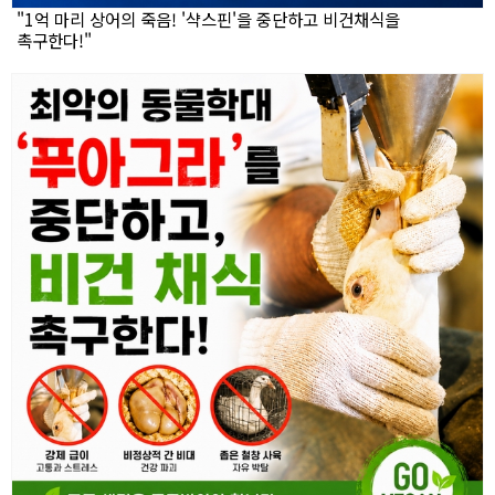
"1억 마리 상어의 죽음! '샥스핀'을 중단하고 비건채식을
촉구한다!"