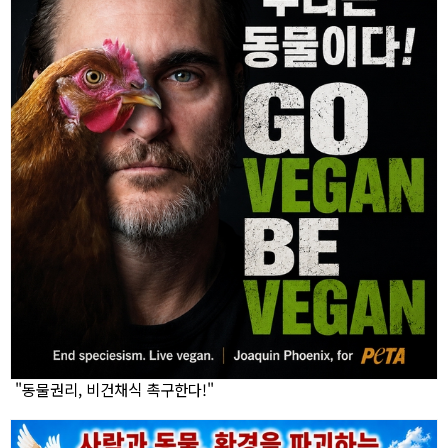
"동물권리, 비건채식 촉구한다!"