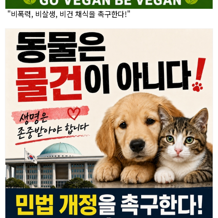
"비폭력, 비살생, 비건 채식을 촉구한다!"