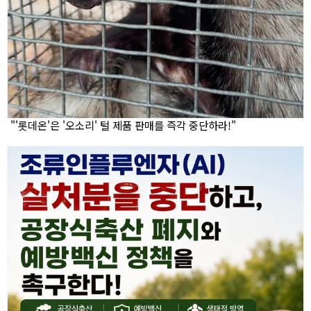
"'롯데온'은 '오소리' 털 제품 판매를 즉각 중단하라!"