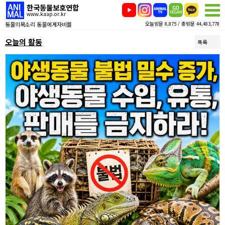
한국동물보호연합
www.kaap.or.kr
동물의목소리 동물에게자비를
오늘방문 8,875 / 총방문 44,483,778
오늘의 활동
목록