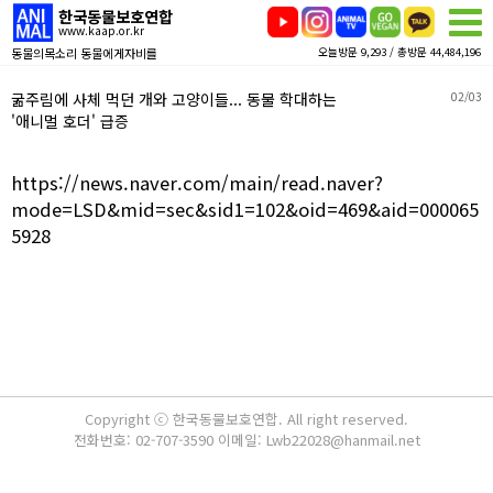
한국동물보호연합
www.kaap.or.kr
동물의목소리 동물에게자비를
오늘방문 9,293 / 총방문 44,484,196
굶주림에 사체 먹던 개와 고양이들... 동물 학대하는
02/03
'애니멀 호더' 급증
https://news.naver.com/main/read.naver?
mode=LSD&mid=sec&sid1=102&oid=469&aid=000065
5928
Copyright ⓒ 한국동물보호연합. All right reserved.
전화번호: 02-707-3590 이메일: Lwb22028@hanmail.net