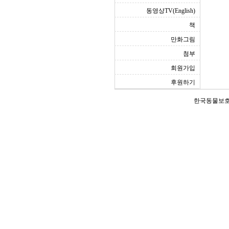
동영상TV(English)
책
만화그림
첨부
회원가입
후원하기
한국동물보호연합(Ko