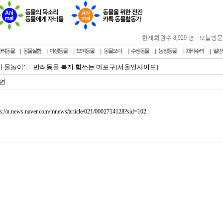
현재회원수 8,929 명
오늘방문자 :
반려동물
동물실험
야생동물
모피동물
동물오락
수생동물
농장동물
채식주의
일반
이 물놀이’… 반려동물 복지 힘쓰는 마포구[서울인사이드]
연
ps://n.news.naver.com/mnews/article/021/0002714128?sid=102