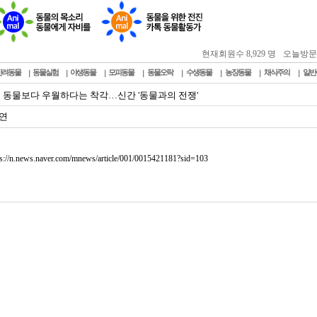
현재회원수 8,929 명
오늘방문자 :
반려동물
동물실험
야생동물
모피동물
동물오락
수생동물
농장동물
채식주의
일반
 동물보다 우월하다는 착각…신간 '동물과의 전쟁'
연
ps://n.news.naver.com/mnews/article/001/0015421181?sid=103