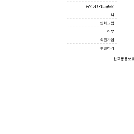
동영상TV(English)
책
만화그림
첨부
회원가입
후원하기
한국동물보호연합(Ko