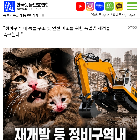
한국동물보호연합
www.kaap.or.kr
동물의목소리 동물에게자비를
오늘방문 3,824 / 총방문 44,465,257
"정비구역 내 동물 구조 및 안전 이소를 위한 특별법 제정을
07/03
촉구한다!"