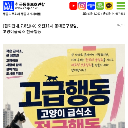
한국동물보호연합
www.kaap.or.kr
동물의목소리 동물에게자비를
오늘방문 6,029 / 총방문 44,467,462
[집회안내]7.8일(수) 오전11시 동대문구청앞,
07/06
고양이급식소 전국행동