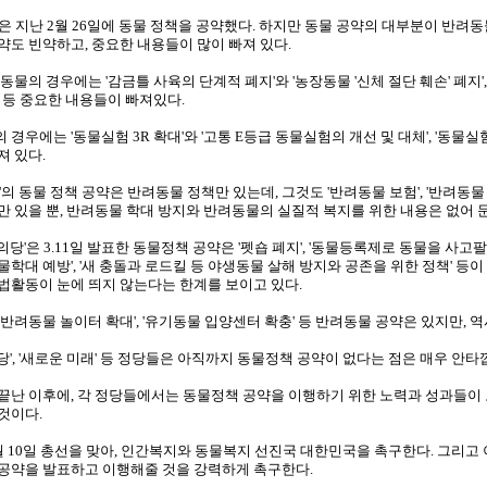
'은 지난 2월 26일에 동물 정책을 공약했다. 하지만 동물 공약의 대부분이 반려
약도 빈약하고, 중요한 내용들이 많이 빠져 있다.
동물의 경우에는 '감금틀 사육의 단계적 폐지'와 '농장동물 '신체 절단 훼손' 폐지', 'A
' 등 중요한 내용들이 빠져있다.
경우에는 '동물실험 3R 확대'와 '고통 E등급 동물실험의 개선 및 대체', '동물실
져 있다.
'의 동물 정책 공약은 반려동물 정책만 있는데, 그것도 '반려동물 보험', '반려동물
만 있을 뿐, 반려동물 학대 방지와 반려동물의 실질적 복지를 위한 내용은 없어 문
당'은 3.11일 발표한 동물정책 공약은 '펫숍 폐지', '동물등록제로 동물을 사고
물학대 예방', '새 충돌과 로드킬 등 야생동물 살해 방지와 공존을 위한 정책' 등
법활동이 눈에 띄지 않는다는 한계를 보이고 있다.
'반려동물 놀이터 확대', '유기동물 입양센터 확충' 등 반려동물 공약은 있지만, 역
당', '새로운 미래' 등 정당들은 아직까지 동물정책 공약이 없다는 점은 매우 안타
끝난 이후에, 각 정당들에서는 동물정책 공약을 이행하기 위한 노력과 성과들이
것이다.
월 10일 총선을 맞아, 인간복지와 동물복지 선진국 대한민국을 촉구한다. 그리고
공약을 발표하고 이행해줄 것을 강력하게 촉구한다.