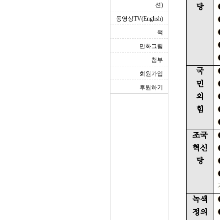
션)
동영상TV(English)
책
만화그림
첨부
회원가입
후원하기