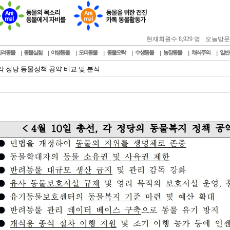
현재회원수 8,929 명
오늘방문자 :
반려동물
동물실험
야생동물
모피동물
동물오락
수생동물
농장동물
채식주의
일반
, 각 정당 동물정책 공약 비교 및 분석