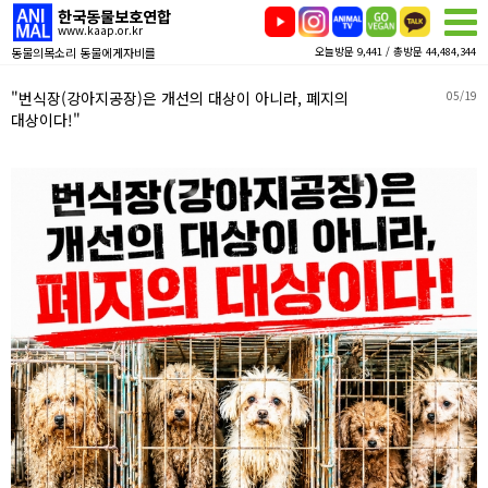
한국동물보호연합
www.kaap.or.kr
동물의목소리 동물에게자비를
오늘방문 9,441 / 총방문 44,484,344
"번식장(강아지공장)은 개선의 대상이 아니라, 폐지의
05/19
대상이다!"