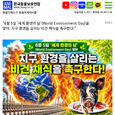
한국동물보호연합
www.kaap.or.kr
동물의목소리 동물에게자비를
오늘방문 5,705 / 총방문 44,467,138
"6월 5일 '세계 환경의 날'(World Environment Day)을
06/01
맞아, 지구 환경을 살리는 비건 채식을 촉구한다!"