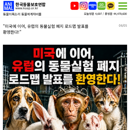
한국동물보호연합
www.kaap.or.kr
동물의목소리 동물에게자비를
오늘방문 4,697 / 총방문 44,479,600
"미국에 이어, 유럽의 동물실험 폐지 로드맵 발표를
06/05
환영한다!"