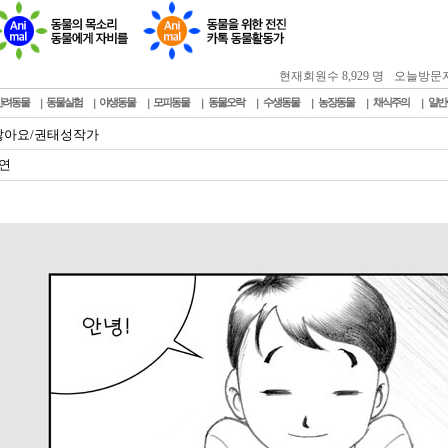
현재회원수 8,929 명
오늘방문자 : 
반려동물
동물실험
야생동물
모피동물
동물오락
수생동물
농장동물
채식주의
일반
찮아요/권태성작가
연