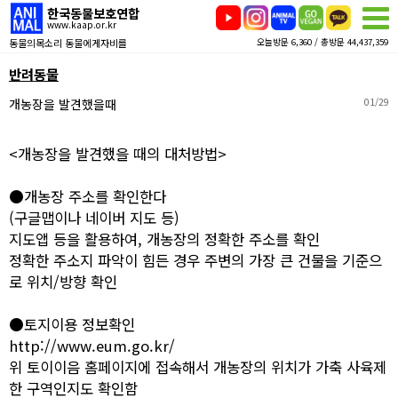
한국동물보호연합
www.kaap.or.kr
동물의목소리 동물에게자비를
오늘방문 6,360 / 총방문 44,437,359
반려동물
개농장을 발견했을때
01/29
<개농장을 발견했을 때의 대처방법>
●개농장 주소를 확인한다
(구글맵이나 네이버 지도 등)
지도앱 등을 활용하여, 개농장의 정확한 주소를 확인
정확한 주소지 파악이 힘든 경우 주변의 가장 큰 건물을 기준으
로 위치/방향 확인
●토지이용 정보확인
http://www.eum.go.kr/
위 토이이음 홈페이지에 접속해서 개농장의 위치가 가축 사육제
한 구역인지도 확인함