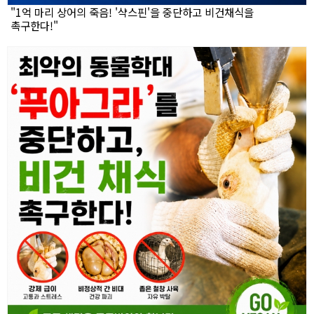
"1억 마리 상어의 죽음! '샥스핀'을 중단하고 비건채식을
촉구한다!"