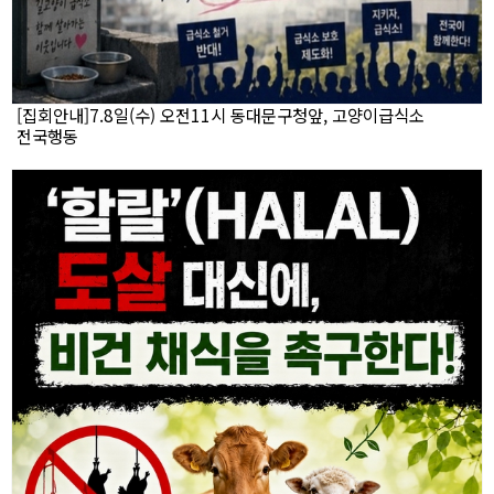
[집회안내]7.8일(수) 오전11시 동대문구청앞, 고양이급식소
전국행동