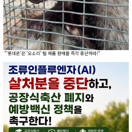
"'롯데온'은 '오소리' 털 제품 판매를 즉각 중단하라!"