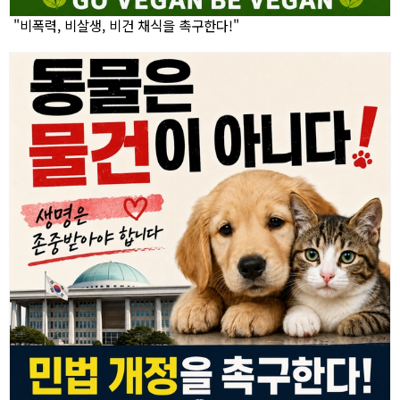
"비폭력, 비살생, 비건 채식을 촉구한다!"