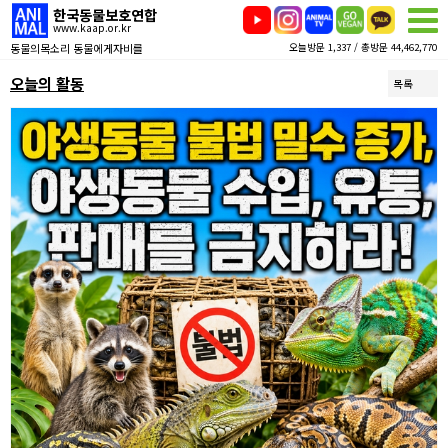
한국동물보호연합
www.kaap.or.kr
동물의목소리 동물에게자비를
오늘방문 1,337 / 총방문 44,462,770
오늘의 활동
목록