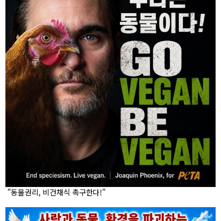
"동물권리, 비건채식 촉구한다!"