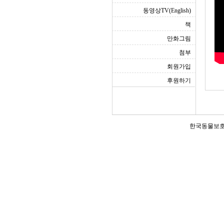
동영상TV(English)
책
만화그림
첨부
회원가입
후원하기
한국동물보호연합(Ko