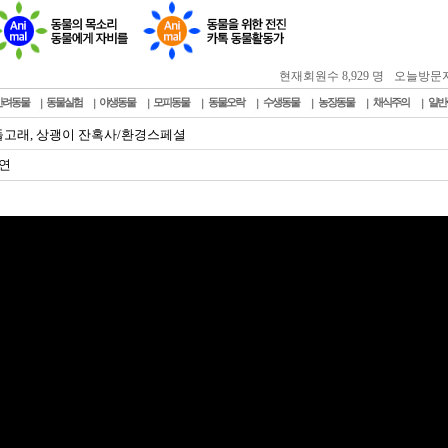
현재회원수 8,929 명
오늘방문자 : 
반려동물
동물실험
야생동물
모피동물
동물오락
수생동물
농장동물
채식주의
일반
돌고래, 상괭이 잔혹사/환경스페셜
연