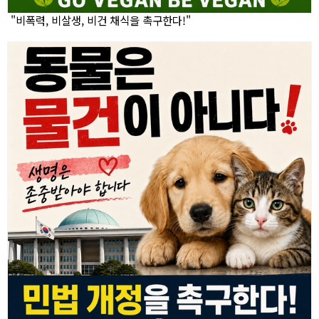
"비폭력, 비살생, 비건 채식을 촉구한다!"