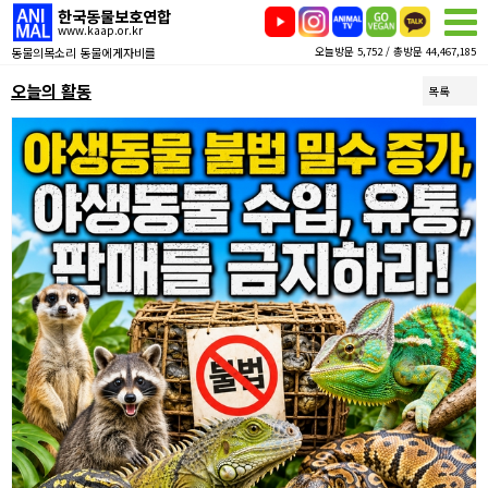
한국동물보호연합
www.kaap.or.kr
동물의목소리 동물에게자비를
오늘방문 5,752 / 총방문 44,467,185
오늘의 활동
목록