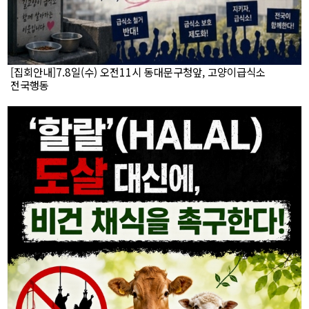
[집회안내]7.8일(수) 오전11시 동대문구청앞, 고양이급식소
전국행동