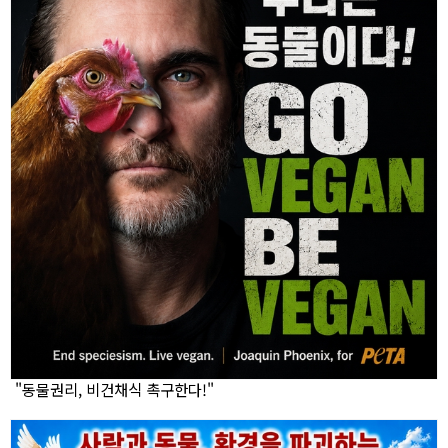
"동물권리, 비건채식 촉구한다!"