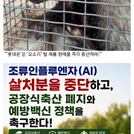
"'롯데온'은 '오소리' 털 제품 판매를 즉각 중단하라!"