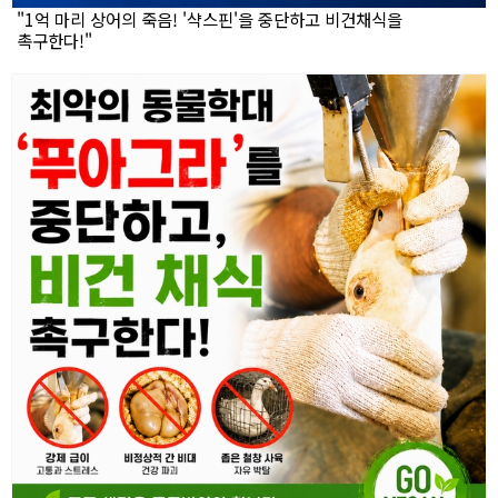
"1억 마리 상어의 죽음! '샥스핀'을 중단하고 비건채식을
촉구한다!"