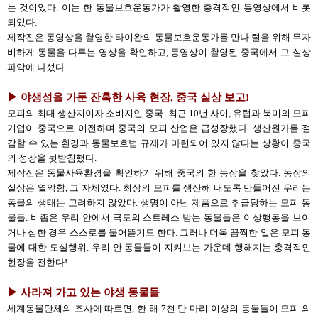
는 것이었다. 이는 한 동물보호운동가가 촬영한 충격적인 동영상에서 비롯
되었다.
제작진은 동영상을 촬영한 타이완의 동물보호운동가를 만나 털을 위해 무자
비하게 동물을 다루는 영상을 확인하고, 동영상이 촬영된 중국에서 그 실상
파악에 나섰다.
▶ 야생성을 가둔 잔혹한 사육 현장, 중국 실상 보고!
모피의 최대 생산지이자 소비지인 중국. 최근 10년 사이, 유럽과 북미의 모피
기업이 중국으로 이전하며 중국의 모피 산업은 급성장했다. 생산원가를 절
감할 수 있는 환경과 동물보호법 규제가 마련되어 있지 않다는 상황이 중국
의 성장을 뒷받침했다.
제작진은 동물사육환경을 확인하기 위해 중국의 한 농장을 찾았다. 농장의
실상은 열악함, 그 자체였다. 최상의 모피를 생산해 내도록 만들어진 우리는
동물의 생태는 고려하지 않았다. 생명이 아닌 제품으로 취급당하는 모피 동
물들. 비좁은 우리 안에서 극도의 스트레스 받는 동물들은 이상행동을 보이
거나 심한 경우 스스로를 물어뜯기도 한다. 그러나 더욱 끔찍한 일은 모피 동
물에 대한 도살행위. 우리 안 동물들이 지켜보는 가운데 행해지는 충격적인
현장을 전한다!
▶ 사라져 가고 있는 야생 동물들
세계동물단체의 조사에 따르면, 한 해 7천 만 마리 이상의 동물들이 모피 의