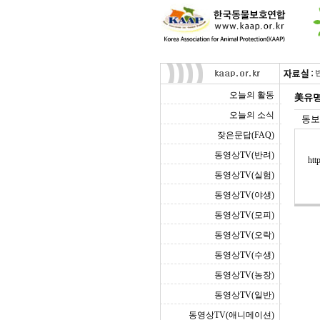
오늘의 활동
美유명
오늘의 소식
동보
잦은문답(FAQ)
동영상TV(반려)
htt
동영상TV(실험)
동영상TV(야생)
동영상TV(모피)
동영상TV(오락)
동영상TV(수생)
동영상TV(농장)
동영상TV(일반)
동영상TV(애니메이션)