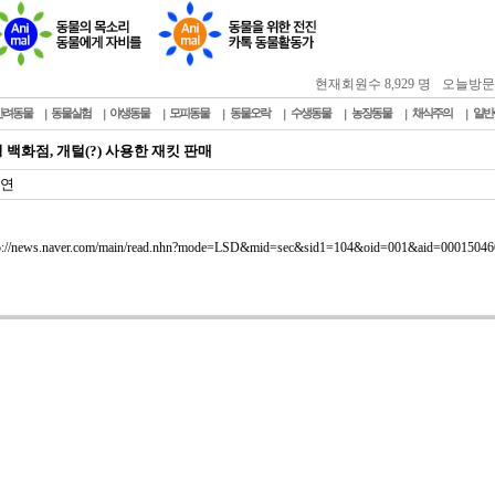
현재회원수 8,929 명
오늘방문자 :
반려동물
동물실험
야생동물
모피동물
동물오락
수생동물
농장동물
채식주의
일반
 백화점, 개털(?) 사용한 재킷 판매
연
p://news.naver.com/main/read.nhn?mode=LSD&mid=sec&sid1=104&oid=001&aid=00015046