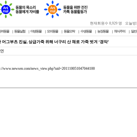
현재회원수 8,929 명
오늘방문자
반려동물
동물실험
야생동물
모피동물
동물오락
수생동물
농장동물
채식주의
일반
 어그부츠 진실, 상급가죽 위해 너구리 산 채로 가죽 벗겨 ‘경악’
연
p://www.newsen.com/news_view.php?uid=201110051047044100