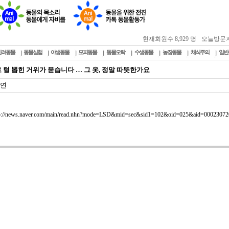
현재회원수 8,929 명
오늘방문자 : 
반려동물
동물실험
야생동물
모피동물
동물오락
수생동물
농장동물
채식주의
일반
 털 뽑힌 거위가 묻습니다 … 그 옷, 정말 따뜻한가요
연
p://news.naver.com/main/read.nhn?mode=LSD&mid=sec&sid1=102&oid=025&aid=00023072