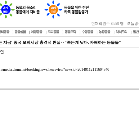
현재회원수 8,929 명
오늘방문자
반려동물
동물실험
야생동물
모피동물
동물오락
수생동물
농장동물
채식주의
일반
는 지금' 중국 모피시장 충격적 현실‥"죽는게 낫다, 자해하는 동물들"
연
p://media.daum.net/breakingnews/newsview?newsid=20140112111604340