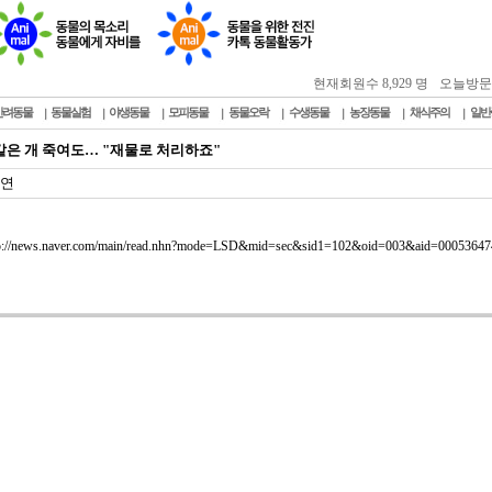
현재회원수 8,929 명
오늘방문자 :
반려동물
동물실험
야생동물
모피동물
동물오락
수생동물
농장동물
채식주의
일반
같은 개 죽여도… "재물로 처리하죠"
연
p://news.naver.com/main/read.nhn?mode=LSD&mid=sec&sid1=102&oid=003&aid=00053647