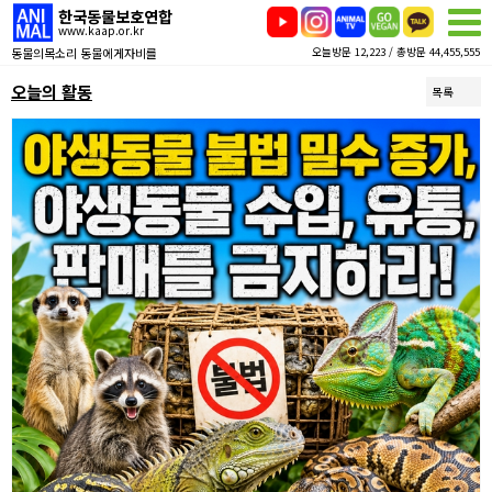
한국동물보호연합
www.kaap.or.kr
동물의목소리 동물에게자비를
오늘방문 12,223 / 총방문 44,455,555
오늘의 활동
목록