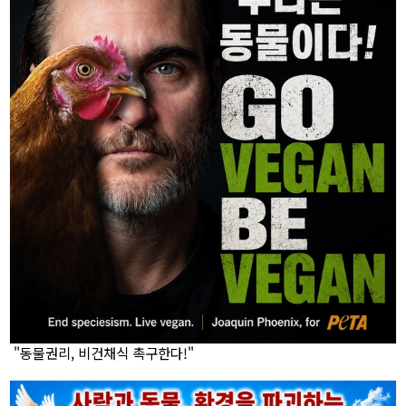
"동물권리, 비건채식 촉구한다!"