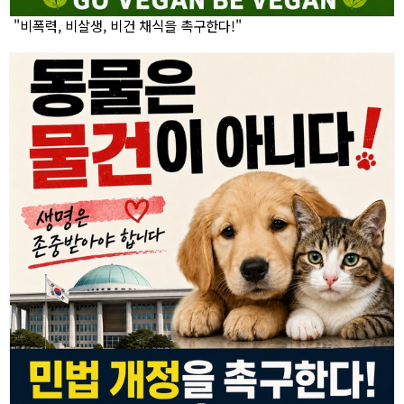
"비폭력, 비살생, 비건 채식을 촉구한다!"