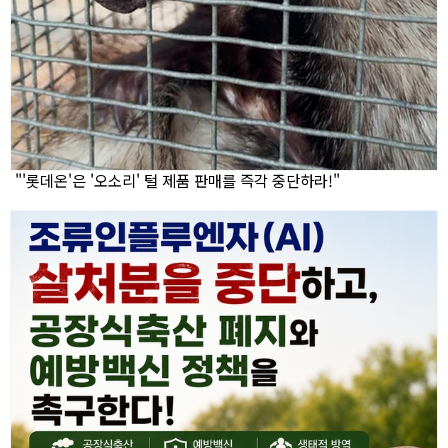
"'롯데온'은 '오소리' 털 제품 판매를 즉각 중단하라!"