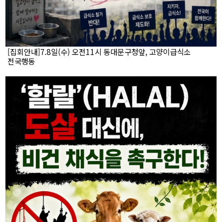
[집회안내]7.8일(수) 오전11시 동대문구청앞, 고양이급식소
전국행동