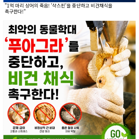
"1억 마리 상어의 죽음! '샥스핀'을 중단하고 비건채식을
촉구한다!"