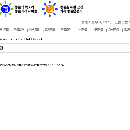
현재회원수 8,929 명
오늘방문자 : 
반려동물
동물실험
야생동물
모피동물
동물오락
수생동물
농장동물
채식주의
일반
Reasons To Cut Out Dissection
연
ps://www.youtube.com/watch?v=yDtRoFPw74I