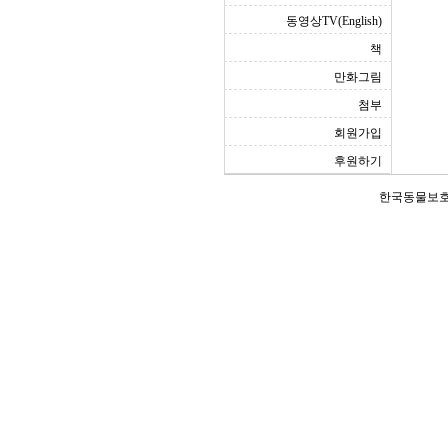
동영상TV(English)
책
만화그림
첨부
회원가입
후원하기
한국동물보호연합(Ko