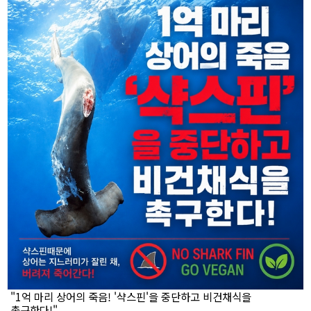
"1억 마리 상어의 죽음! '샥스핀'을 중단하고 비건채식을
촉구한다!"