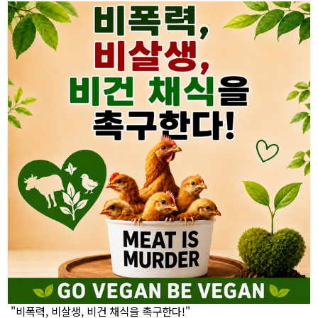
"비폭력, 비살생, 비건 채식을 촉구한다!"