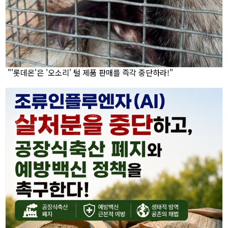
"'롯데온'은 '오소리' 털 제품 판매를 즉각 중단하라!"