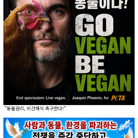
"동물권리, 비건채식 촉구한다!"