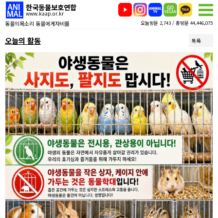
한국동물보호연합
www.kaap.or.kr
동물의목소리 동물에게자비를
오늘방문 2,743 / 총방문 44,446,075
오늘의 활동
목록